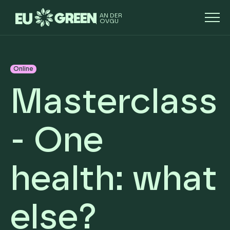
AN DER
OVGU
Online
Masterclass
- One
health: what
else?