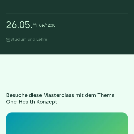
26
.
05
.
Tue
/
12:30
Studium und Lehre
Besuche diese Masterclass mit dem Thema
One-Health Konzept