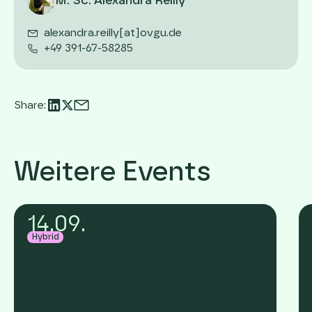
M. Sc. Alexandra Reilly
alexandra.reilly[at]ovgu.de
+49 391-67-58285
Share:
Weitere Events
14
.
09
.
Hybrid