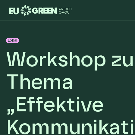
AN DER
OVGU
Lokal
Workshop z
Thema
„Effektive
Kommunikat