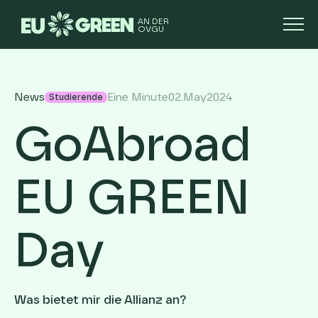
AN DER
OVGU
News
Eine Minute
02
.
May
2024
Studierende
GoAbroad
EU GREEN
Day
Was bietet mir die Allianz an?